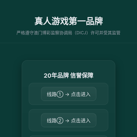
真人游戏第一品牌
严格遵守澳门博彩监察协调局（DICJ）许可并受其监管
20年品牌 信誉保障
线路① → 点击进入
线路② → 点击进入